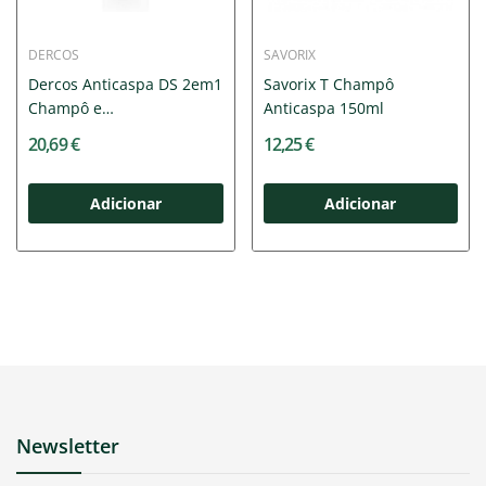
DERCOS
SAVORIX
Dercos Anticaspa DS 2em1
Savorix T Champô
Champô e
Anticaspa 150ml
Condicionador...
20,69 €
12,25 €
Adicionar
Adicionar
Newsletter