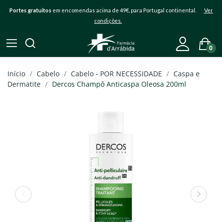
Portes gratuitos
em encomendas acima de 49€, para Portugal continental.
Ver
condições.
0
Início
Cabelo
Cabelo - POR NECESSIDADE
Caspa e
Dermatite
Dercos Champô Anticaspa Oleosa 200ml