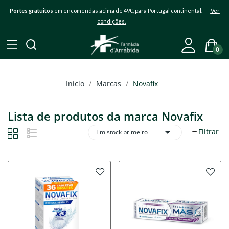
Portes gratuitos
em encomendas acima de 49€, para Portugal continental.
Ver
condições.
0
Início
Marcas
Novafix
Lista de produtos da marca Novafix

Filtrar
Em stock primeiro