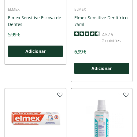
ELMEX
ELMEX
Elmex Sensitive Escova de
Elmex Sensitive Dentífrico
Dentes
75ml
5,99 €
4.5
/
5
-
2
opiniões
Adicionar
6,99 €
Adicionar