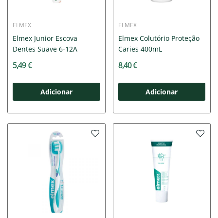
ELMEX
ELMEX
Elmex Junior Escova
Elmex Colutório Proteção
Dentes Suave 6-12A
Caries 400mL
5,49 €
8,40 €
Adicionar
Adicionar