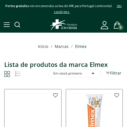
Portes gratuitos
em encomendas acima de 49€, para Portugal continental.
Ver
condições.
0
Início
Marcas
Elmex
Lista de produtos da marca Elmex

Filtrar
Em stock primeiro