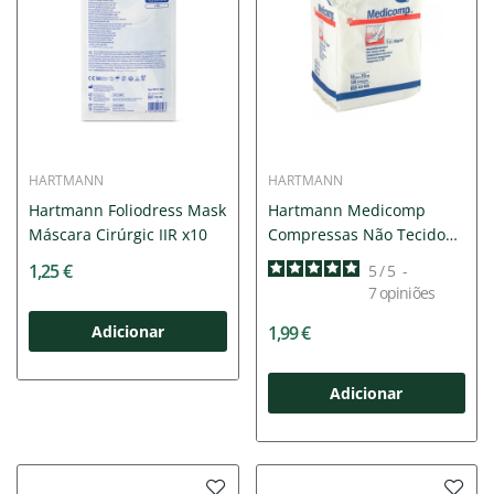
HARTMANN
HARTMANN
Hartmann Foliodress Mask
Hartmann Medicomp
Máscara Cirúrgic IIR x10
Compressas Não Tecido
10cmx10cm
1,25 €
5
/
5
-
7
opiniões
Adicionar
1,99 €
Adicionar