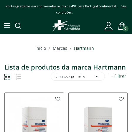
Portes gratuitos
em encomendas acima de 49€, para Portugal continental.
Ver
condições.
0
Início
Marcas
Hartmann
Lista de produtos da marca Hartmann

Filtrar
Em stock primeiro