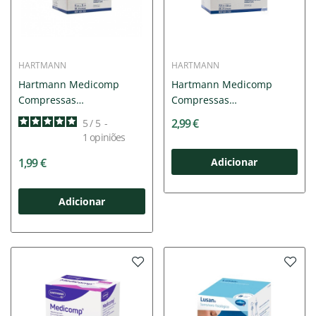
HARTMANN
HARTMANN
Hartmann Medicomp
Hartmann Medicomp
Compressas
Compressas
Esterilizadas...
Esterilizadas...
2,99 €
5
/
5
-
1
opiniões
1,99 €
Adicionar
Adicionar