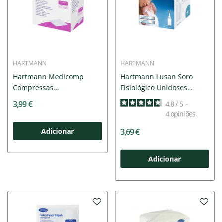
HARTMANN
HARTMANN
Hartmann Medicomp
Hartmann Lusan Soro
Compressas
Fisiológico Unidoses
Esterilizadas...
30x5ml
3,99 €
4.8
/
5
-
4
opiniões
Adicionar
3,69 €
Adicionar