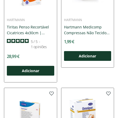
HARTMANN
HARTMANN
Tiritas Penso Recortável
Hartmann Medicomp
Cicatrices 4x30cm |...
Compressas Não Tecido...
1,99 €
5
/
5
-
1
opiniões
28,99 €
Adicionar
Adicionar