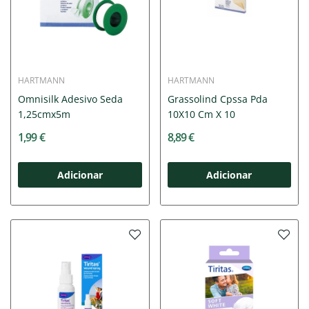
HARTMANN
HARTMANN
Omnisilk Adesivo Seda
Grassolind Cpssa Pda
1,25cmx5m
10X10 Cm X 10
1,99 €
8,89 €
Adicionar
Adicionar