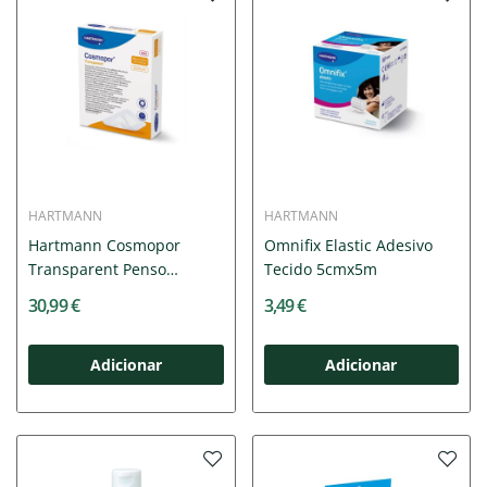
HARTMANN
HARTMANN
Hartmann Cosmopor
Omnifix Elastic Adesivo
Transparent Penso
Tecido 5cmx5m
10x12cm x25
30,99 €
3,49 €
Adicionar
Adicionar