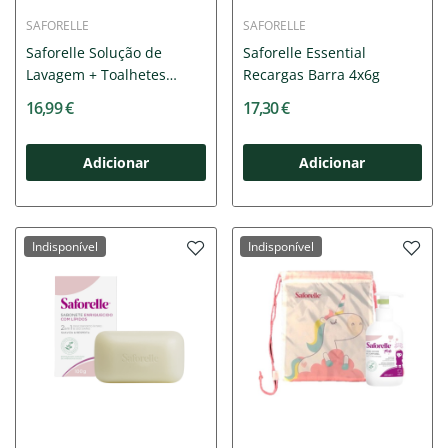
SAFORELLE
SAFORELLE
Saforelle Solução de
Saforelle Essential
Lavagem + Toalhetes
Recargas Barra 4x6g
Íntimos
16,99 €
17,30 €
Adicionar
Adicionar
Indisponível
Indisponível