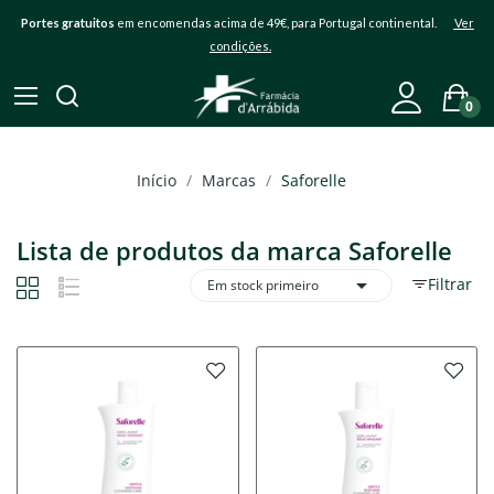
Portes gratuitos
em encomendas acima de 49€, para Portugal continental.
Ver
condições.
0
Início
Marcas
Saforelle
Lista de produtos da marca Saforelle

Filtrar
Em stock primeiro