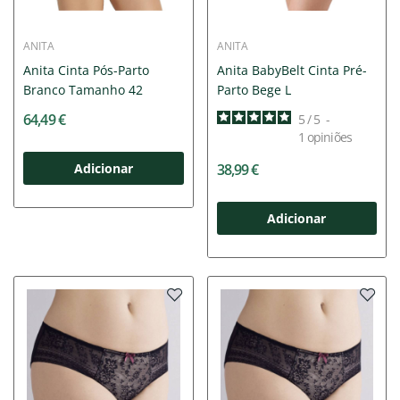
ANITA
ANITA
Anita Cinta Pós-Parto
Anita BabyBelt Cinta Pré-
Branco Tamanho 42
Parto Bege L
64,49 €
5
/
5
-
1
opiniões
Adicionar
38,99 €
Adicionar