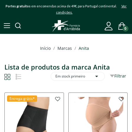
Portes gratuitos
em encomendas acima de 49€, para Portugal continental.
Ver
condições.
0
Início
Marcas
Anita
Lista de produtos da marca Anita

Filtrar
Em stock primeiro
Entrega grátis*