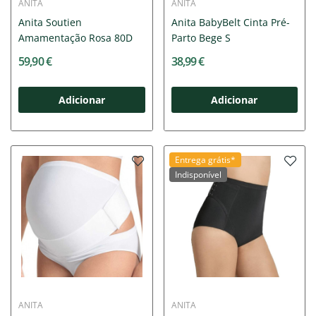
ANITA
ANITA
Anita Soutien
Anita BabyBelt Cinta Pré-
Amamentação Rosa 80D
Parto Bege S
59,90 €
38,99 €
Adicionar
Adicionar
Entrega grátis*
Indisponível
ANITA
ANITA