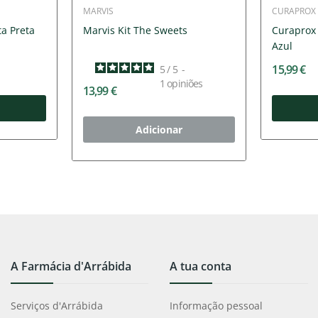
MARVIS
CURAPROX
a Preta
Marvis Kit The Sweets
Curaprox 
Azul
15,99 €
5
/
5
-
1
opiniões
13,99 €
Adicionar
A Farmácia d'Arrábida
A tua conta
Serviços d'Arrábida
Informação pessoal