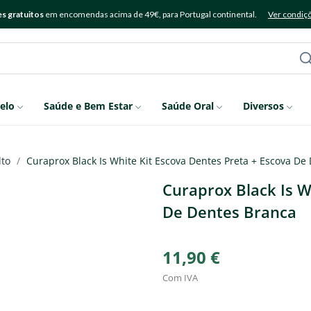
s gratuitos
em encomendas acima de 49€, para Portugal continental.
Ver condiç
elo
Saúde e Bem Estar
Saúde Oral
Diversos
lto
Curaprox Black Is White Kit Escova Dentes Preta + Escova De
Curaprox Black Is W
De Dentes Branca
11,90 €
Com IVA