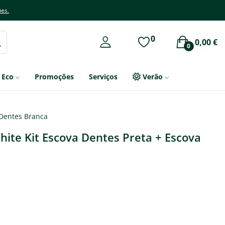
ões.
0
0,00 €
0
Eco
Promoções
Serviços
Verão
 Dentes Branca
hite Kit Escova Dentes Preta + Escova