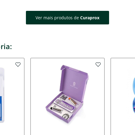
Ver mais produtos de
Curaprox
ria: