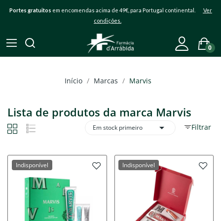
Portes gratuitos
em encomendas acima de 49€, para Portugal continental.
Ver
condições.
0
Início
Marcas
Marvis
Lista de produtos da marca Marvis

Filtrar
Em stock primeiro
Indisponível
Indisponível