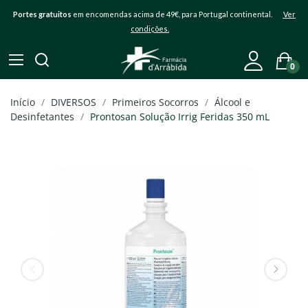
Portes gratuitos
em encomendas acima de 49€, para Portugal continental.
Ver
condições.
0
Início
DIVERSOS
Primeiros Socorros
Álcool e
Desinfetantes
Prontosan Solução Irrig Feridas 350 mL