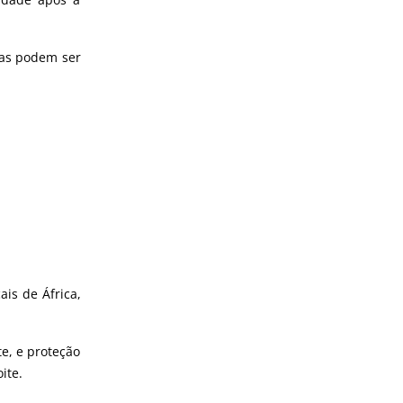
vas podem ser
is de África,
te, e proteção
ite.