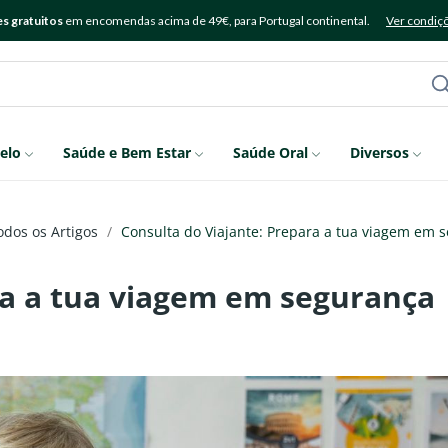
s gratuitos
em encomendas acima de 49€, para Portugal continental.
Ver condiç
elo
Saúde e Bem Estar
Saúde Oral
Diversos
odos os Artigos
Consulta do Viajante: Prepara a tua viagem em 
ra a tua viagem em segurança