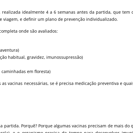
, realizada idealmente 4 a 6 semanas antes da partida, que tem 
 de viagem, e definir um plano de prevenção individualizado.
completa onde são avaliados:
 aventura)
ação habitual, gravidez, imunossupressão)
, caminhadas em floresta)
s as vacinas necessárias, se é precisa medicação preventiva e qua
 da partida. Porquê? Porque algumas vacinas precisam de mais do
ela), e o organismo precisa de tempo para desenvolver imun