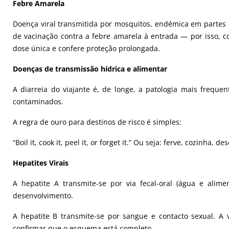
Febre Amarela
Doença viral transmitida por mosquitos, endémica em partes d
de vacinação contra a febre amarela à entrada — por isso, c
dose única e confere proteção prolongada.
Doenças de transmissão hídrica e alimentar
A diarreia do viajante é, de longe, a patologia mais frequ
contaminados.
A regra de ouro para destinos de risco é simples:
“Boil it, cook it, peel it, or forget it.”
Ou seja: ferve, cozinha, de
Hepatites Virais
A hepatite A transmite-se por via fecal-oral (água e ali
desenvolvimento.
A hepatite B transmite-se por sangue e contacto sexual. A
confirmar que o esquema está completo.