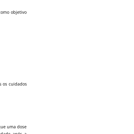
como objetivo
is os cuidados
 que uma dose
idade após a