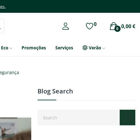
ões.
0
0,00 €
0
Eco
Promoções
Serviços
Verão
segurança
Blog Search