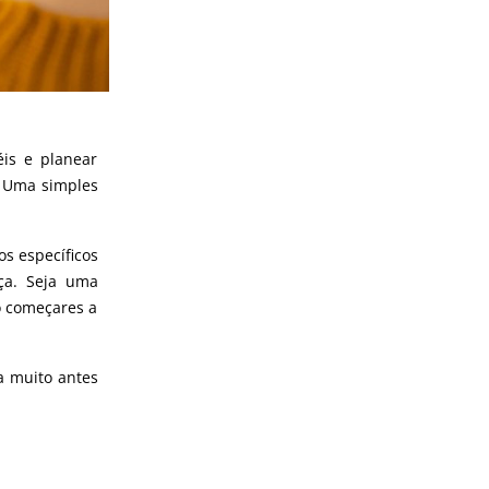
éis e planear
. Uma simples
os específicos
nça. Seja uma
o começares a
a muito antes