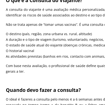
O que é a Consulta do Viajante?
A consulta do viajante é uma avaliação médica personalizada
identificar os riscos de saúde associados ao destino e ao tipo
Não se trata apenas de “tomar umas vacinas”. É uma consulta 
O destino (país, região, zona urbana vs. rural, altitude)
A duração e o tipo de viagem (turismo, voluntariado, negócios,
O estado de saúde atual do viajante (doenças crónicas, medic
O historial vacinal
As atividades previstas (banhos em rios, contacto com animais
Com base nesta avaliação, o profissional de saúde define quai
gerais a ter.
Quando devo fazer a consulta?
O ideal é fazeres a consulta pelo menos 4 a 6 semanas antes
espaçada no tempo (como a da hepatite B ou a febre amar