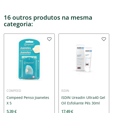
16 outros produtos na mesma
categoria:
COMPEED
ISDIN
Compeed Penso Joanetes
ISDIN Ureadin Ultra40 Gel
X 5
Oil Esfoliante Pés 30ml
5,39 €
17,49 €