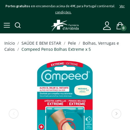
Portes gratuitos
em encomendas acima de 49€, para Portugal continental.
Ver
condições.
0
Início
SAÚDE E BEM ESTAR
Pele
Bolhas, Verrugas e
Calos
Compeed Penso Bolhas Extreme x 5