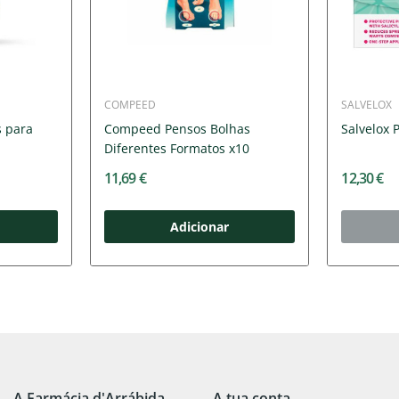
COMPEED
SALVELOX
s para
Compeed Pensos Bolhas
Salvelox 
Diferentes Formatos x10
11,69 €
12,30 €
Adicionar
A Farmácia d'Arrábida
A tua conta