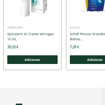
SPIRULARIN
SCHOLL
Spirularin Vs Creme Verrugas
Scholl Pensos Grande
10 mL
Bolhas...
35,35 €
7,29 €
Adicionar
Adicionar