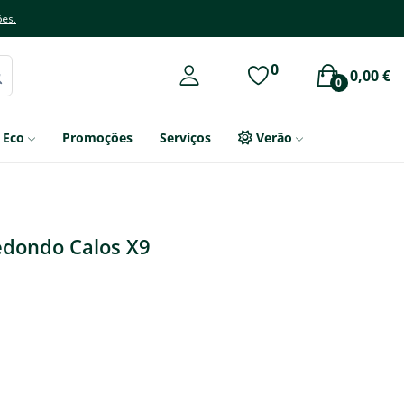
ões.
0
0,00 €
0
Eco
Promoções
Serviços
Verão
edondo Calos X9