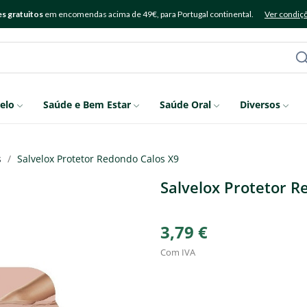
s gratuitos
em encomendas acima de 49€, para Portugal continental.
Ver condiç
elo
Saúde e Bem Estar
Saúde Oral
Diversos
s
Salvelox Protetor Redondo Calos X9
Salvelox Protetor R
3,79 €
Com IVA