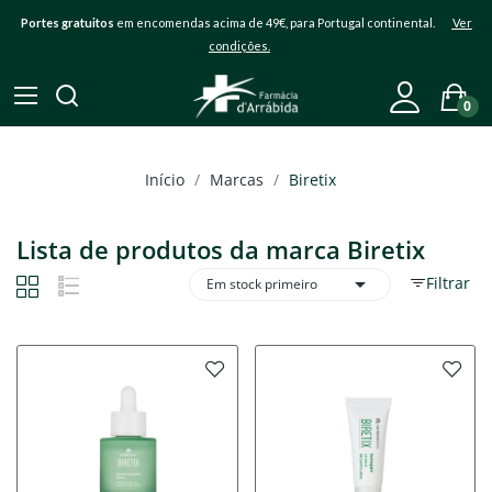
Portes gratuitos
em encomendas acima de 49€, para Portugal continental.
Ver
condições.
0
Início
Marcas
Biretix
Lista de produtos da marca Biretix

Filtrar
Em stock primeiro