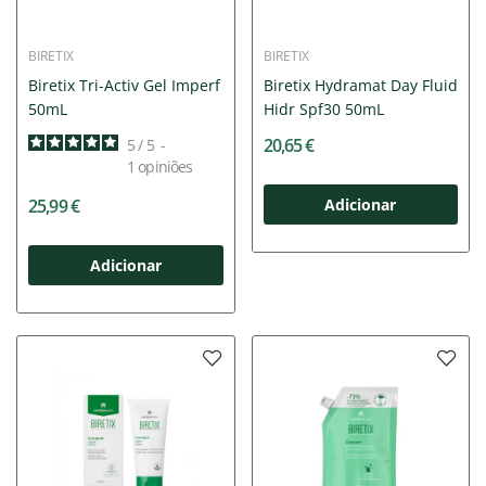
BIRETIX
BIRETIX
Biretix Tri-Activ Gel Imperf
Biretix Hydramat Day Fluid
50mL
Hidr Spf30 50mL
20,65 €
5
/
5
-
1
opiniões
25,99 €
Adicionar
Adicionar