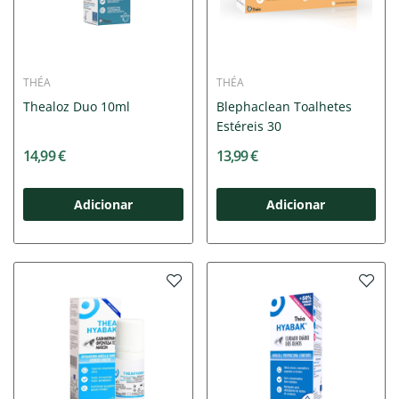
THÉA
THÉA
Thealoz Duo 10ml
Blephaclean Toalhetes
Estéreis 30
14,99 €
13,99 €
Adicionar
Adicionar