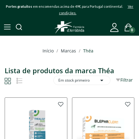
Portes gratuitos
em encomendas acima de 49€, para Portugal continental.
Ver
condições.
0
Início
Marcas
Théa
Lista de produtos da marca Théa

Filtrar
Em stock primeiro