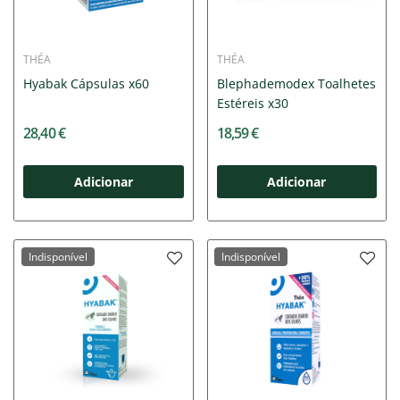
THÉA
THÉA
Hyabak Cápsulas x60
Blephademodex Toalhetes
Estéreis x30
28,40 €
18,59 €
Adicionar
Adicionar
Indisponível
Indisponível