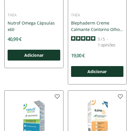
THÉA
THÉA
Nutrof Omega Cápsulas
Blephaderm Creme
x60
Calmante Contorno Olhos
40ml
40,99 €
5
/
5
-
1
opiniões
Adicionar
19,00 €
Adicionar