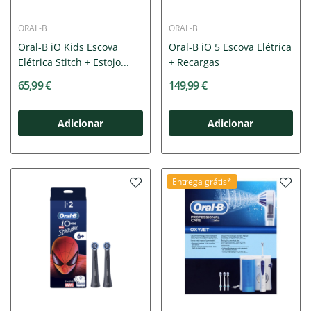
ORAL-B
ORAL-B
Oral-B iO Kids Escova
Oral-B iO 5 Escova Elétrica
Elétrica Stitch + Estojo...
+ Recargas
65,99 €
149,99 €
Adicionar
Adicionar
Entrega grátis*