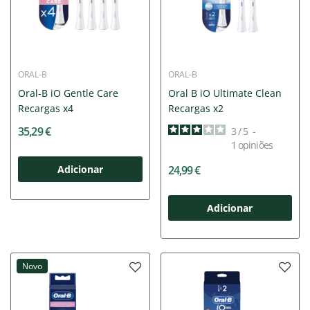
ORAL-B
ORAL-B
Oral-B iO Gentle Care
Oral B iO Ultimate Clean
Recargas x4
Recargas x2
35,29 €
3
/
5
-
1
opiniões
Adicionar
24,99 €
Adicionar
Novo