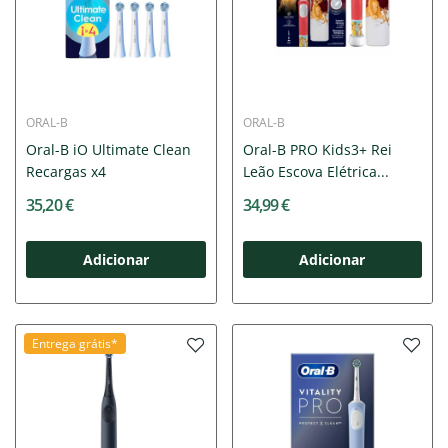
ORAL-B
ORAL-B
Oral-B iO Ultimate Clean
Oral-B PRO Kids3+ Rei
Recargas x4
Leão Escova Elétrica...
35,20 €
34,99 €
Adicionar
Adicionar
Entrega grátis*