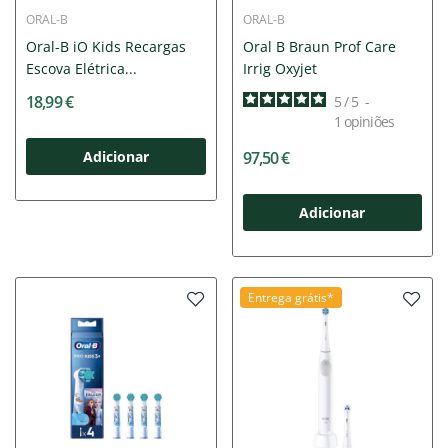
ORAL-B
ORAL-B
Oral-B iO Kids Recargas
Oral B Braun Prof Care
Escova Elétrica...
Irrig Oxyjet
18,99 €
5
/
5
-
1
opiniões
Adicionar
97,50 €
Adicionar
Entrega grátis*