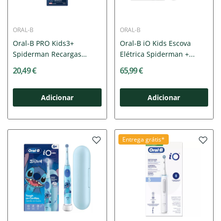
ORAL-B
ORAL-B
Oral-B PRO Kids3+
Oral-B iO Kids Escova
Spiderman Recargas
Elétrica Spiderman +...
Escova...
20,49 €
65,99 €
Adicionar
Adicionar
Entrega grátis*