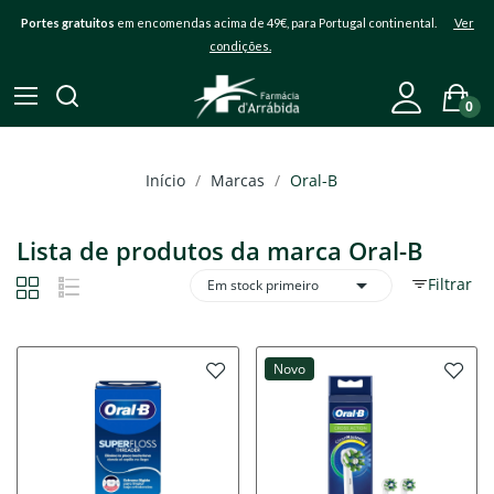
Portes gratuitos
em encomendas acima de 49€, para Portugal continental.
Ver
condições.
0
Início
Marcas
Oral-B
Lista de produtos da marca Oral-B

Filtrar
Em stock primeiro
Novo