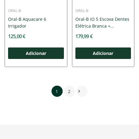
ORAL-B
ORAL-B
Oral-B Aquacare 6
Oral-B iO 5 Escova Dentes
Irrigador
Elétrica Branca +...
125,00 €
179,99 €
Adicionar
Adicionar
1
2
