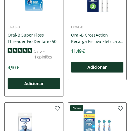
ORAL-B
ORAL-B
Oral-B Super Floss
Oral-B CrossAction
Threader Fio Dentário 50
Recarga Escova Elétrica x2
Tiras
|...
11,49 €
5
/
5
-
1
opiniões
4,90 €
Adicionar
Adicionar
Novo