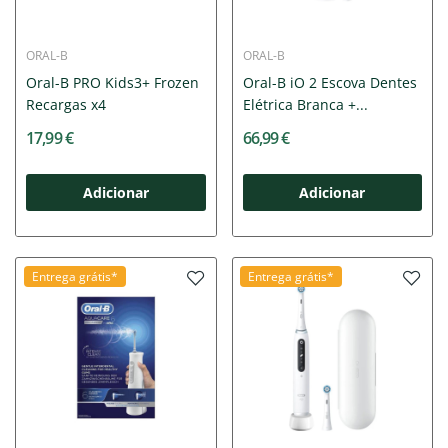
ORAL-B
ORAL-B
Oral-B PRO Kids3+ Frozen
Oral-B iO 2 Escova Dentes
Recargas x4
Elétrica Branca +...
17,99 €
66,99 €
Adicionar
Adicionar
Entrega grátis*
Entrega grátis*