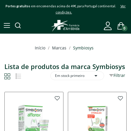
Portes gratuitos
em encomendas acima de 49€, para Portugal continental.
Ver
condições.
0
Início
Marcas
Symbiosys
Lista de produtos da marca Symbiosys

Filtrar
Em stock primeiro