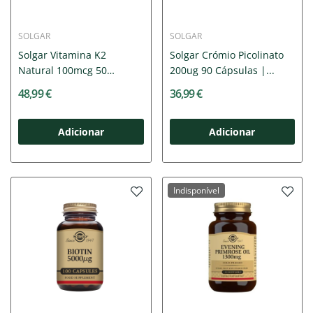
SOLGAR
SOLGAR
Solgar Vitamina K2
Solgar Crómio Picolinato
Natural 100mcg 50
200ug 90 Cápsulas |...
Cápsulas |...
48,99 €
36,99 €
Adicionar
Adicionar
Indisponível