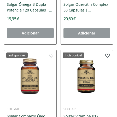
Solgar Ómega-3 Dupla
Solgar Quercitin Complex
Potência 120 Cápsulas |...
50 Cápsulas |...
19,95 €
20,69 €
Adicionar
Adicionar
Indisponível
Indisponível
SOLGAR
SOLGAR
Solgar Complexo Óleo
Solgar Vitamina B12