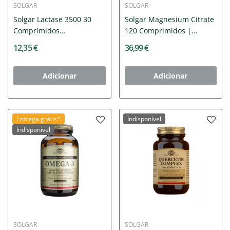
SOLGAR
SOLGAR
Solgar Lactase 3500 30
Solgar Magnesium Citrate
Comprimidos
120 Comprimidos |...
Mastigáveis...
12,35 €
36,99 €
Adicionar
Adicionar
Entrega grátis*
Indisponível
Indisponível
SOLGAR
SOLGAR