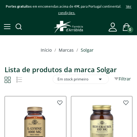
Portes gratuitos
em encomendas acima de 49€, para Portugal continental.
Ver
condições.
0
Início
Marcas
Solgar
Lista de produtos da marca Solgar

Filtrar
Em stock primeiro