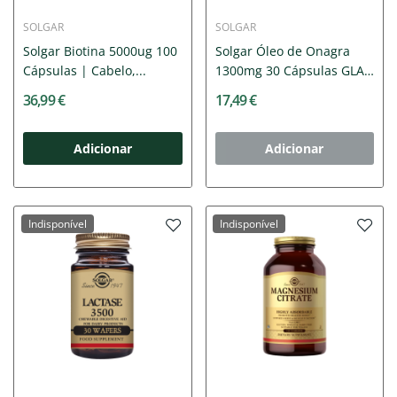
SOLGAR
SOLGAR
Solgar Biotina 5000ug 100
Solgar Óleo de Onagra
Cápsulas | Cabelo,...
1300mg 30 Cápsulas GLA
|...
36,99 €
17,49 €
Adicionar
Adicionar
Indisponível
Indisponível