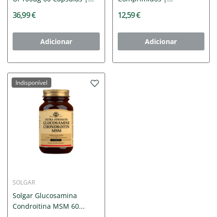
36,99 €
12,59 €
Adicionar
Adicionar
Indisponível
SOLGAR
Solgar Glucosamina
Condroitina MSM 60...