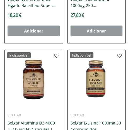
Fígado Bacalhau Super
1000ug 250
60...
Comprimidos...
18,20 €
27,83 €
Adicionar
Adicionar
Indisponível
Indisponível
SOLGAR
SOLGAR
Solgar Vitamina D3 4000
Solgar L-Lisina 1000mg 50
UI 100ug 60 Cápsulas |...
Comprimidos |...