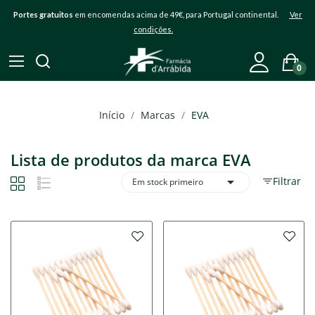
Portes gratuitos
em encomendas acima de 49€, para Portugal continental.
Ver
condições.
0
Início
Marcas
EVA
Lista de produtos da marca EVA

Filtrar
Em stock primeiro