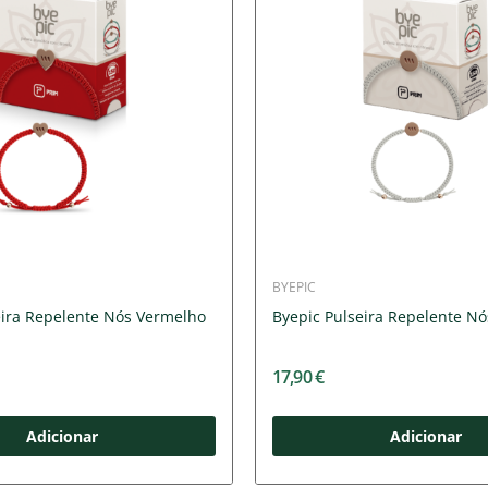
BYEPIC
eira Repelente Nós Vermelho
Byepic Pulseira Repelente Nós
17,90 €
Adicionar
Adicionar