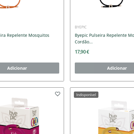
BYEPIC
eira Repelente Mosquitos
Byepic Pulseira Repelente M
Cordão...
17,90 €
Adicionar
Adicionar
Indisponível