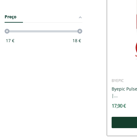
Preço
17
€
18
€
BYEPIC
Byepic Puls
|...
17,90 €