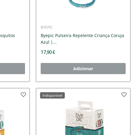
BYEPIC
osquitos
Byepic Pulseira Repelente Criança Coruja
Azul |...
17,90 €
Adicionar
Indisponível