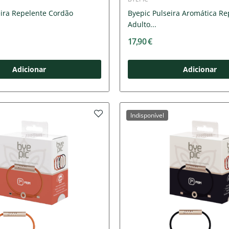
eira Repelente Cordão
Byepic Pulseira Aromática Re
Adulto...
17,90 €
Adicionar
Adicionar
Indisponível