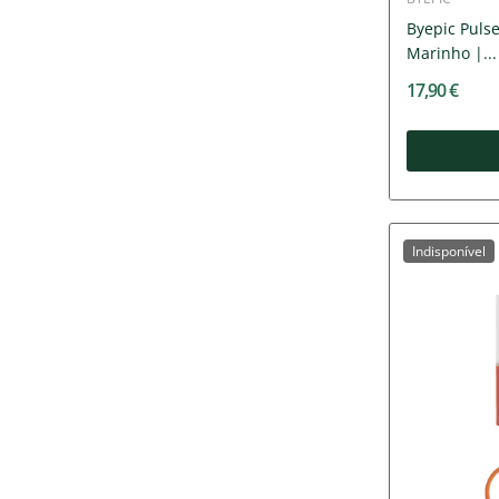
Byepic Puls
Marinho |...
17,90 €
Indisponível