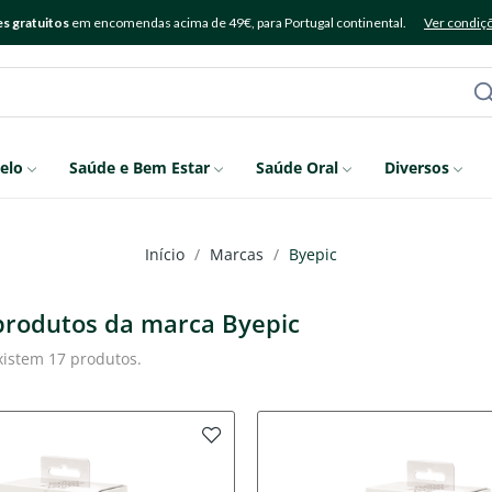
s gratuitos
em encomendas acima de 49€, para Portugal continental.
Ver condiç
elo
Saúde e Bem Estar
Saúde Oral
Diversos
Início
Marcas
Byepic
 produtos da marca Byepic
xistem 17 produtos.