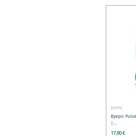
BYEPIC
Byepic Puls
|...
17,90 €