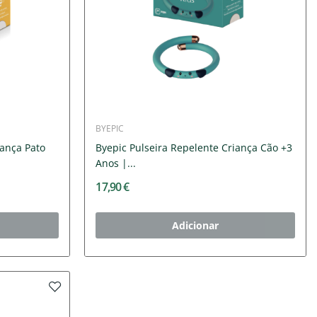
BYEPIC
iança Pato
Byepic Pulseira Repelente Criança Cão +3
Anos |...
17,90 €
Adicionar