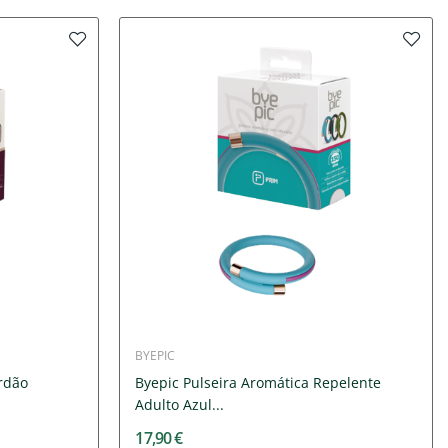
BYEPIC
rdão
Byepic Pulseira Aromática Repelente
Adulto Azul...
17,90 €