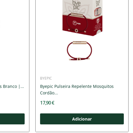
BYEPIC
 Branco |...
Byepic Pulseira Repelente Mosquitos
Cordão...
17,90 €
Adicionar