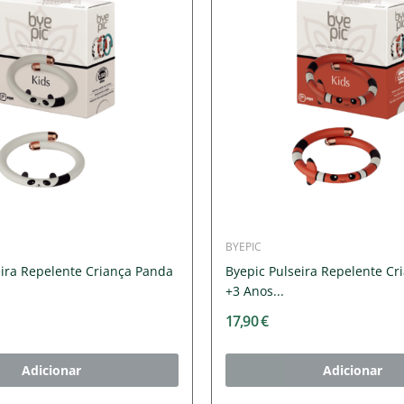
BYEPIC
eira Repelente Criança Panda
Byepic Pulseira Repelente Cr
+3 Anos...
17,90 €
Adicionar
Adicionar