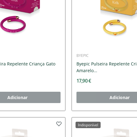
BYEPIC
ira Repelente Criança Gato
Byepic Pulseira Repelente Cr
Amarelo...
17,90 €
Adicionar
Adicionar
Indisponível