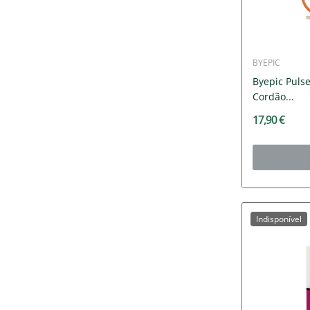
BYEPIC
Byepic Puls
Cordão...
17,90 €
Indisponível