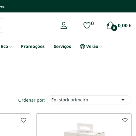
ões.
0
0,00 €
0
Eco
Promoções
Serviços
Verão

Em stock primeiro
Ordenar por: