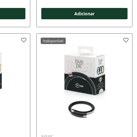
Adicionar
Indisponível
BYEPIC