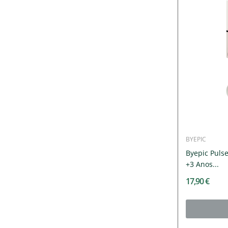
BYEPIC
Byepic Puls
+3 Anos...
17,90 €