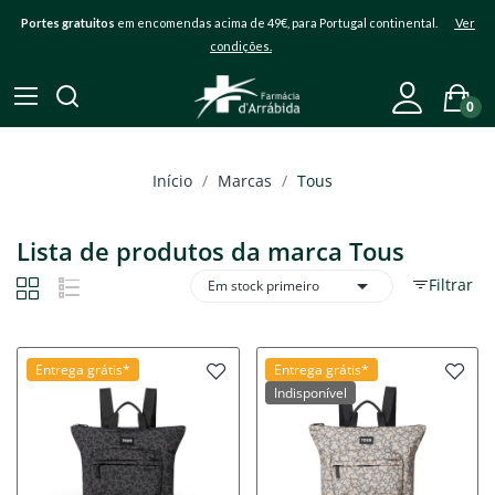
Portes gratuitos
em encomendas acima de 49€, para Portugal continental.
Ver
condições.
0
Início
Marcas
Tous
Lista de produtos da marca Tous

Filtrar
Em stock primeiro
Entrega grátis*
Entrega grátis*
Indisponível