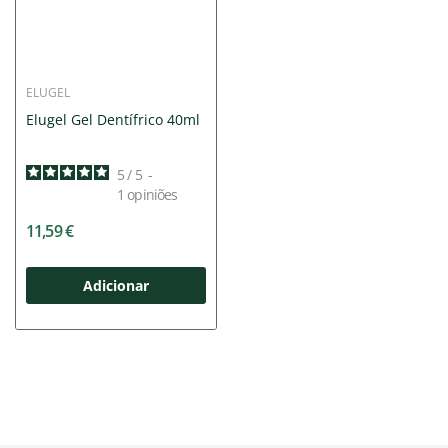
ELUGEL
Elugel Gel Dentífrico 40ml
5
/
5
-
1
opiniões
11,59 €
Adicionar