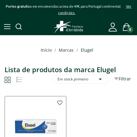
Portes gratuitos
em encomendas acima de 49€, para Portugal continental.
Ver
condições.
0
Início
Marcas
Elugel
Lista de produtos da marca Elugel

Filtrar
Em stock primeiro