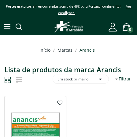
Portes gratuitos
em encomendas acima de 49€, para Portugal continental.
Ver
condições.
0
Início
Marcas
Arancis
Lista de produtos da marca Arancis

Filtrar
Em stock primeiro