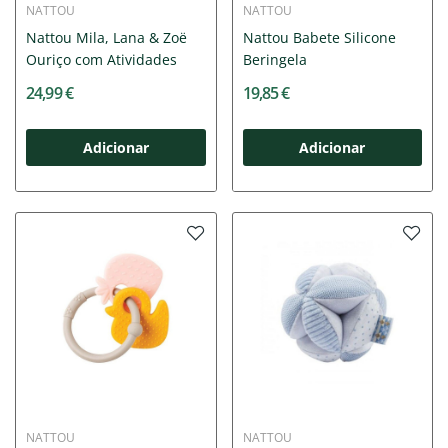
NATTOU
NATTOU
Nattou Mila, Lana & Zoë
Nattou Babete Silicone
Ouriço com Atividades
Beringela
24,99 €
19,85 €
Adicionar
Adicionar
NATTOU
NATTOU