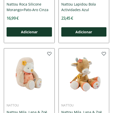
Nattou Roca Silicone
Nattou Lapidou Bola
Morango+Pato-Aro Cinza
Actividades Azul
16,99 €
23,45 €
Adicionar
Adicionar
NATTOU
NATTOU
Nattou Mila, Lana & Zoë
Nattou Mila, Lana & Zoë