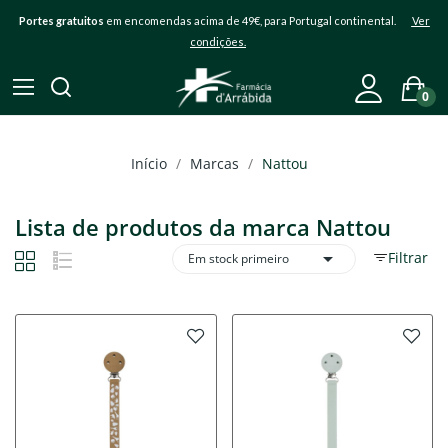
Portes gratuitos
em encomendas acima de 49€, para Portugal continental.
Ver
condições.
0
Início
Marcas
Nattou
Lista de produtos da marca Nattou

Filtrar
Em stock primeiro