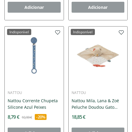
Adicionar
Adicionar
Indisponível
Indisponível
NATTOU
NATTOU
Nattou Corrente Chupeta
Nattou Mila, Lana & Zoë
Silicone Azul Peixes
Peluche Doudou Gato
Lana
8,79 €
18,85 €
-20%
10,99 €