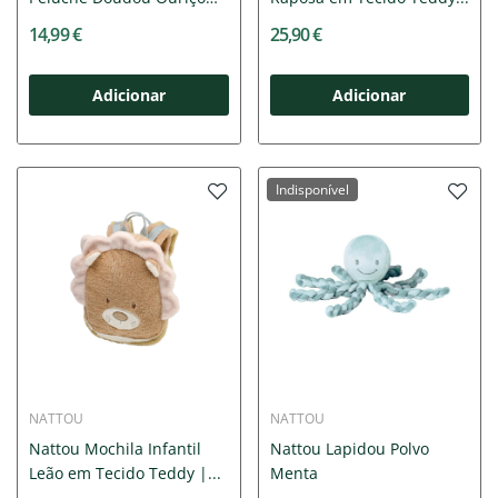
Zoë
14,99 €
25,90 €
Adicionar
Adicionar
Indisponível
NATTOU
NATTOU
Nattou Mochila Infantil
Nattou Lapidou Polvo
Leão em Tecido Teddy |...
Menta