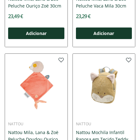
Peluche Ouriço Zoë 30cm
Peluche Vaca Mila 30cm
23,49 €
23,29 €
Adicionar
Adicionar
NATTOU
NATTOU
Nattou Mila, Lana & Zoë
Nattou Mochila Infantil
Peluche Doudou Ouriço
Raposa em Tecido Teddy...