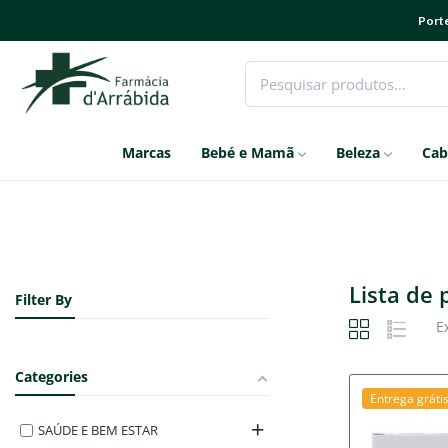
Porte
Marcas
Bebé e Mamã
Beleza
Cab
Lista de
Filter By
E
Categories
Entrega gráti
SAÚDE E BEM ESTAR