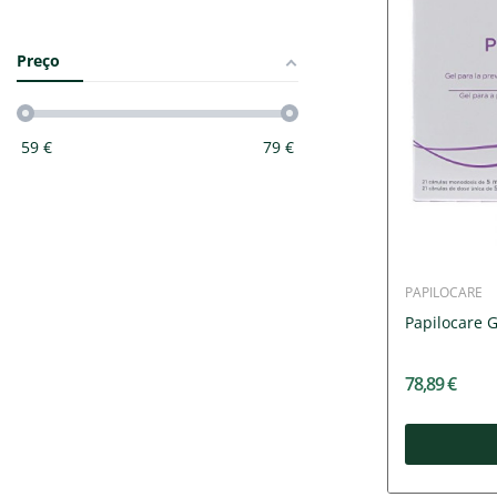
Preço
59
€
79
€
PAPILOCARE
Papilocare 
78,89 €