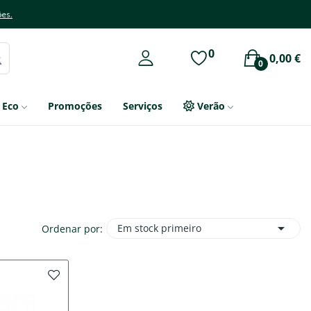
ões.
0
0,00 €
0
Eco
Promoções
Serviços
Verão

Em stock primeiro
Ordenar por: