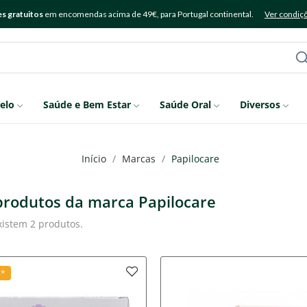
s gratuitos
em encomendas acima de 49€, para Portugal continental.
Ver condiç
elo
Saúde e Bem Estar
Saúde Oral
Diversos
Início
Marcas
Papilocare
 produtos da marca Papilocare
xistem 2 produtos.
s*