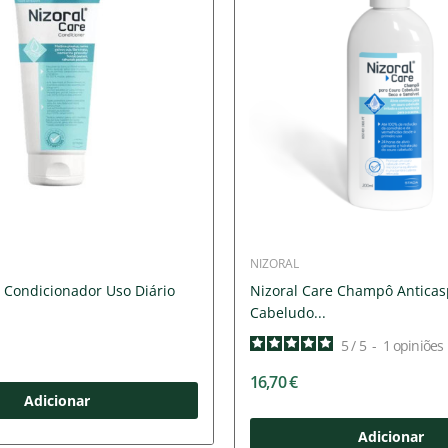
NIZORAL
e Condicionador Uso Diário
Nizoral Care Champô Antica
Cabeludo...
5
/
5
-
1
opiniões
16,70 €
Adicionar
Adicionar