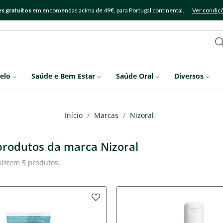
s gratuitos
em encomendas acima de 49€, para Portugal continental.
Ver condiç
elo
Saúde e Bem Estar
Saúde Oral
Diversos
Início
Marcas
Nizoral
 produtos da marca Nizoral
xistem 5 produtos.