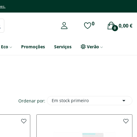
ões.
0
0,00 €
0
Eco
Promoções
Serviços
Verão

Em stock primeiro
Ordenar por: