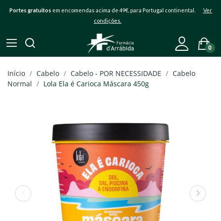
Portes gratuitos
em encomendas acima de 49€, para Portugal continental.
Ver
condições.
0
Início
Cabelo
Cabelo - POR NECESSIDADE
Cabelo
Normal
Lola Ela é Carioca Máscara 450g