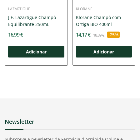
LAZARTIGUE
KLORANE
J.F. Lazartigue Champô
Klorane Champô com
Equilibrante 250mL
Ortiga BIO 400ml
16,99 €
14,17 €
-25%
18,89 €
Adicionar
Adicionar
Newsletter
Subscreve a newsletter da Farmácia d'Arrábida Online e