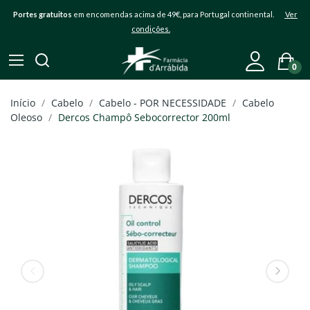
Portes gratuitos
em encomendas acima de 49€, para Portugal continental.
Ver
condições.
0
Início
Cabelo
Cabelo - POR NECESSIDADE
Cabelo
Oleoso
Dercos Champô Sebocorrector 200ml