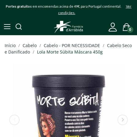
Portes gratuitos
em encomendas acima de 49€, para Portugal continental.
Ver
condições.
0
Início
Cabelo
Cabelo - POR NECESSIDADE
Cabelo Seco
e Danificado
Lola Morte Súbita Máscara 450g