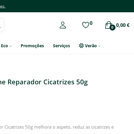
ões.
0
0,00 €
0
Eco
Promoções
Serviços
Verão
me Reparador Cicatrizes 50g
 Cicatrizes 50g melhora o aspeto, reduz as cicatrizes e