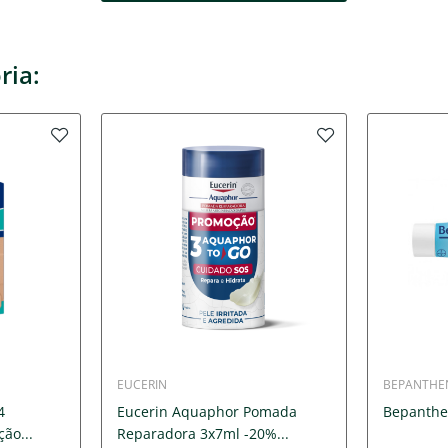
ria:
EUCERIN
BEPANTHE
4
Eucerin Aquaphor Pomada
Bepanthe
ão...
Reparadora 3x7ml -20%...