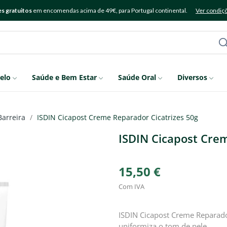
s gratuitos
em encomendas acima de 49€, para Portugal continental.
Ver condiç
elo
Saúde e Bem Estar
Saúde Oral
Diversos
Barreira
ISDIN Cicapost Creme Reparador Cicatrizes 50g
ISDIN Cicapost Cre
15,50 €
Com IVA
ISDIN Cicapost Creme Reparador
uniformiza o tom de pele.