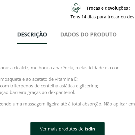
Trocas e devoluções
Tens 14 dias para trocar ou dev
DESCRIÇÃO
DADOS DO PRODUTO
ar a cicatriz, melhora a aparência, a elasticidade e a cor.
sa mosqueta e ao acetato de vitamina E;
om triterpenos de centelha asiática e glicerina;
 ação barreira graças ao dexpantenol.
fazendo uma massagem ligeira até à total absorção. Não aplicar em
Ver mais produtos de
Isdin