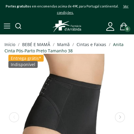
Portes gratuitos
em encomendas acima de 49€, para Portugal continental.
Ver
condições.
0
Início
BEBÉ E MAMÃ
Mamã
Cintas e Faixas
Anita
Cinta Pós-Parto Preto Tamanho 38
Entrega grátis*
Indisponível