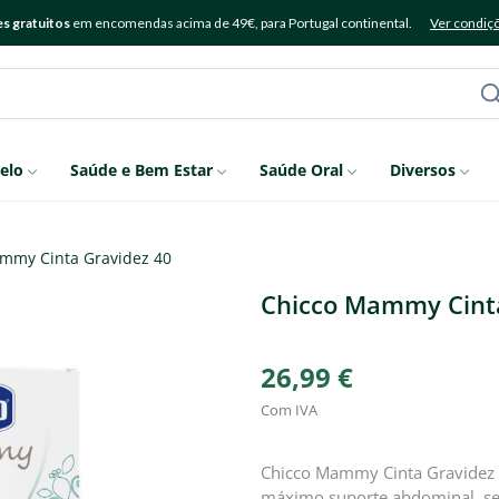
s gratuitos
em encomendas acima de 49€, para Portugal continental.
Ver condiç
elo
Saúde e Bem Estar
Saúde Oral
Diversos
mmy Cinta Gravidez 40
Chicco Mammy Cint
26,99 €
Com IVA
Chicco Mammy Cinta Gravidez f
máximo suporte abdominal, se