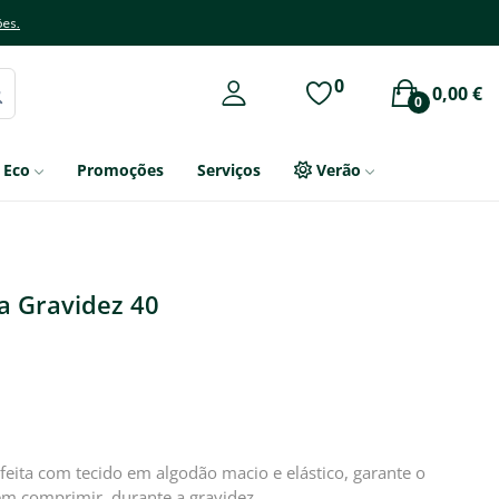
ões.
0
0,00 €
0
Eco
Promoções
Serviços
Verão
a Gravidez 40
eita com tecido em algodão macio e elástico, garante o
m comprimir, durante a gravidez.