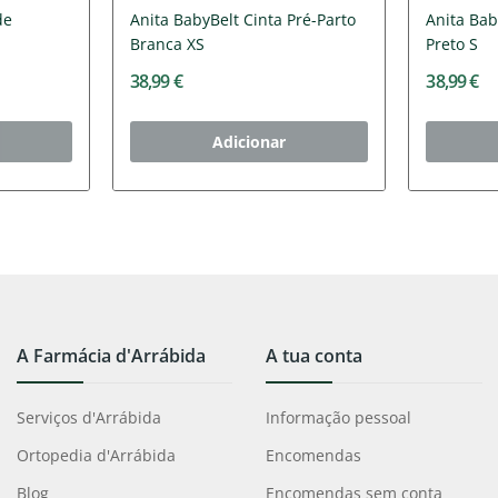
de
Anita BabyBelt Cinta Pré-Parto
Anita Bab
Branca XS
Preto S
38,99 €
38,99 €
Adicionar
A Farmácia d'Arrábida
A tua conta
Serviços d'Arrábida
Informação pessoal
Ortopedia d'Arrábida
Encomendas
Blog
Encomendas sem conta