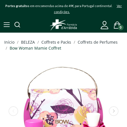
Portes gratuitos
em encomendas acima de 49€, para Portugal continental.
Ver
condições.
0
Início
BELEZA
Coffrets e Packs
Coffrets de Perfumes
Bow Woman Mamie Coffret