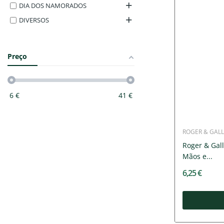
DIA DOS NAMORADOS
DIVERSOS
Preço
6
€
41
€
ROGER & GALL
Roger & Gall
Mãos e...
6,25 €