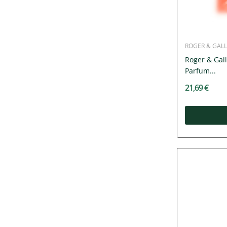
ROGER & GALL
Roger & Gal
Parfum...
21,69 €