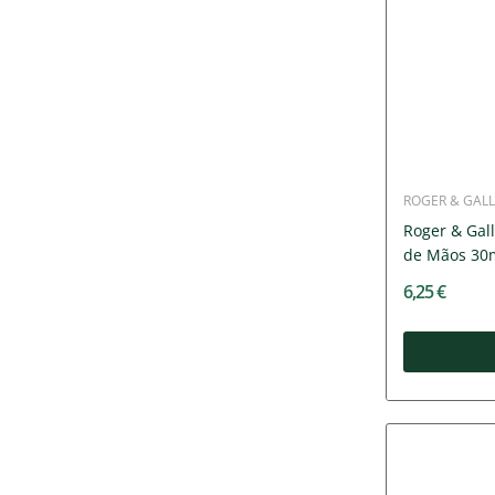
ROGER & GALL
Roger & Gal
de Mãos 30
6,25 €