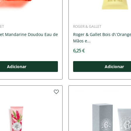
ET
ROGER & GALLET
let Mandarine Doudou Eau de
Roger & Gallet Bois d\`Oran
Mãos e...
6,25 €
Adicionar
Adicionar