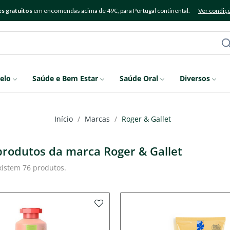
s gratuitos
em encomendas acima de 49€, para Portugal continental.
Ver condiç
elo
Saúde e Bem Estar
Saúde Oral
Diversos
Início
Marcas
Roger & Gallet
 produtos da marca Roger & Gallet
xistem 76 produtos.