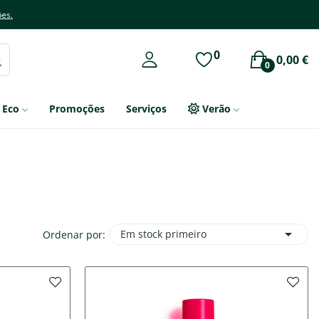
ões.
0
0,00 €
0
Eco
Promoções
Serviços
Verão

Em stock primeiro
Ordenar por: