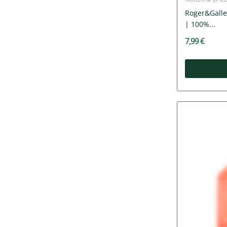
Roger&Galle
| 100%...
7,99 €