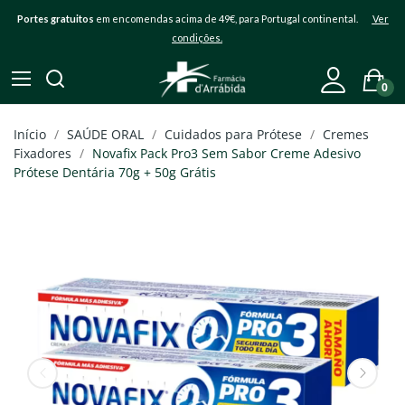
Portes gratuitos
em encomendas acima de 49€, para Portugal continental.
Ver
condições.
0
Início
SAÚDE ORAL
Cuidados para Prótese
Cremes
Fixadores
Novafix Pack Pro3 Sem Sabor Creme Adesivo
Prótese Dentária 70g + 50g Grátis