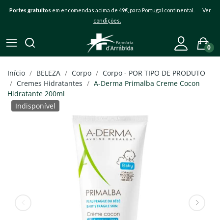
Portes gratuitos
em encomendas acima de 49€, para Portugal continental.
Ver
condições.
0
Início
BELEZA
Corpo
Corpo - POR TIPO DE PRODUTO
Cremes Hidratantes
A-Derma Primalba Creme Cocon
Hidratante 200ml
Indisponível