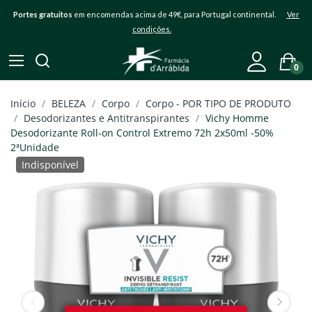
Portes gratuitos
em encomendas acima de 49€, para Portugal continental.
Ver
condições.
0
Início
BELEZA
Corpo
Corpo - POR TIPO DE PRODUTO
Desodorizantes e Antitranspirantes
Vichy Homme
Desodorizante Roll-on Control Extremo 72h 2x50ml -50%
2ªUnidade
Indisponível