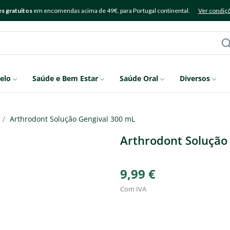
s gratuitos
em encomendas acima de 49€, para Portugal continental.
Ver condiç
elo
Saúde e Bem Estar
Saúde Oral
Diversos
Arthrodont Solução Gengival 300 mL
Arthrodont Solução
9,99 €
Com IVA