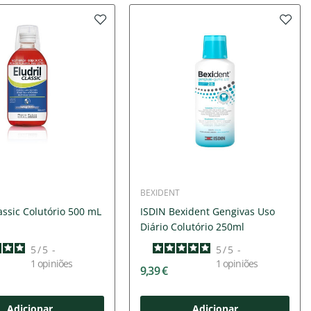
BEXIDENT
lassic Colutório 500 mL
ISDIN Bexident Gengivas Uso
Diário Colutório 250ml
5
/
5
-
5
/
5
-
1
opiniões
1
opiniões
9,39 €
Adicionar
Adicionar