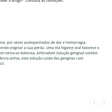
olver o artigo*. Consulta as condições.
dema, por vezes acompanhados de dor e hemorragia,
endo originar a sua perda. Uma má higiene oral favorece o
gem torna-se dolorosa. Arthrodont Solução gengival contém
ncia activa, esta solução cuida das gengivas com
il.