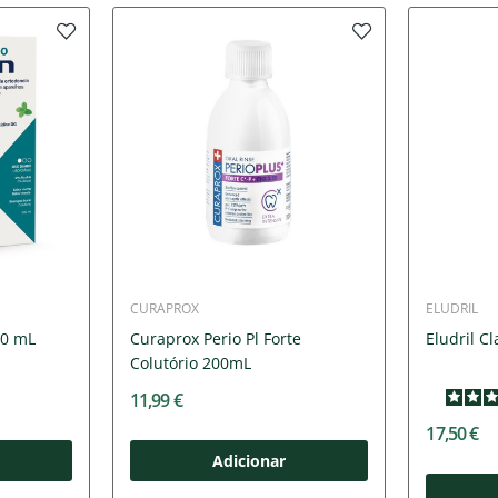
CURAPROX
ELUDRIL
00 mL
Curaprox Perio Pl Forte
Eludril C
Colutório 200mL
11,99 €
17,50 €
Adicionar