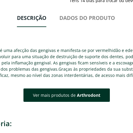
Tens 14 dias para trocar ou dev
DESCRIÇÃO
DADOS DO PRODUTO
te é uma afecção das gengivas e manifesta-se por vermelhidão e e
voluir para uma situação de destruição de suporte dos dentes, pod
pela inflamação gengival. As gengivas ficam sensíveis e a escova
dos problemas das gengivas.Graças às propriedades da sua substâ
caz, mesmo ao nível das zonas interdentárias, de acesso mais difíc
Ver mais produtos de
Arthrodont
ria: