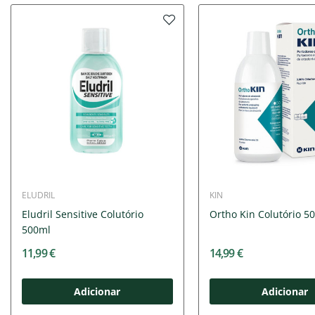
ELUDRIL
KIN
Eludril Sensitive Colutório
Ortho Kin Colutório 5
500ml
11,99 €
14,99 €
Adicionar
Adicionar