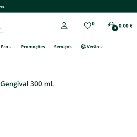
ões.
0
0,00 €
0
Eco
Promoções
Serviços
Verão
 Gengival 300 mL