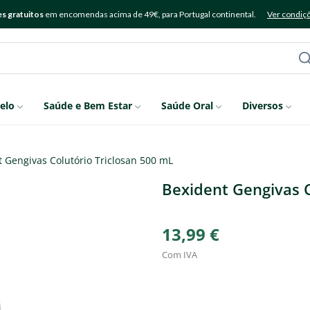
s gratuitos
em encomendas acima de 49€, para Portugal continental.
Ver condiç
elo
Saúde e Bem Estar
Saúde Oral
Diversos
 Gengivas Colutório Triclosan 500 mL
Bexident Gengivas C
13,99 €
Com IVA