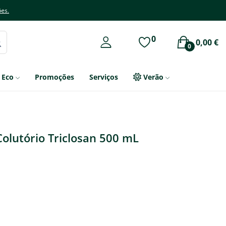
ões.
0
0,00 €
0
Eco
Promoções
Serviços
Verão
olutório Triclosan 500 mL