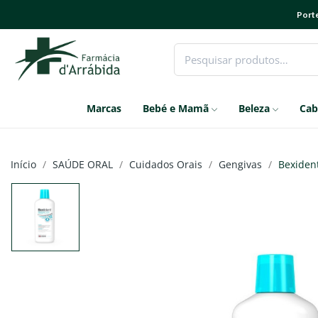
Porte
Marcas
Bebé e Mamã
Beleza
Cab
Início
SAÚDE ORAL
Cuidados Orais
Gengivas
Bexident