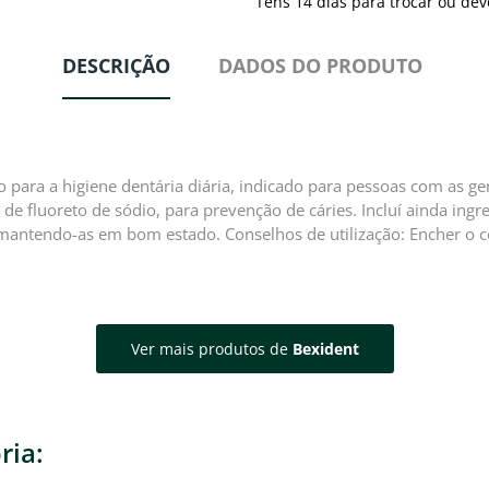
Tens 14 dias para trocar ou dev
DESCRIÇÃO
DADOS DO PRODUTO
 para a higiene dentária diária, indicado para pessoas com as g
 de fluoreto de sódio, para prevenção de cáries. Incluí ainda ing
 mantendo-as em bom estado. Conselhos de utilização: Encher o c
Ver mais produtos de
Bexident
ria: