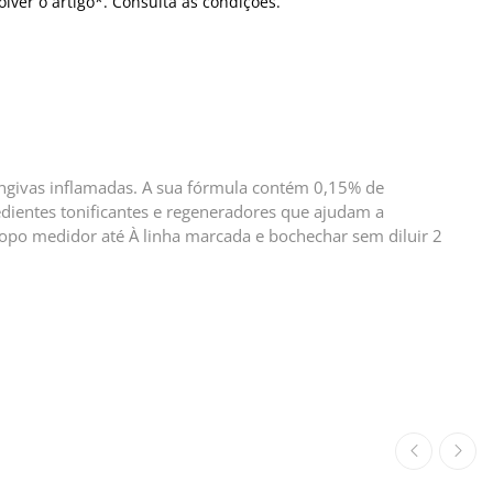
olver o artigo*. Consulta as condições.
engivas inflamadas. A sua fórmula contém 0,15% de
redientes tonificantes e regeneradores que ajudam a
opo medidor até À linha marcada e bochechar sem diluir 2