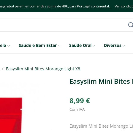
s gratuitos
em encomendas acima de 49€, para Portugal continental.
Ver condiç
elo
Saúde e Bem Estar
Saúde Oral
Diversos
Easyslim Mini Bites Morango Light X8
Easyslim Mini Bites
8,99 €
Com IVA
Easyslim Mini Bites Morango Li