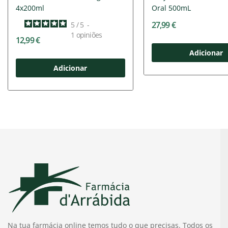
4x200ml
Oral 500mL
27,99 €
5
/
5
-
1
opiniões
12,99 €
Adicionar
Adicionar
Na tua farmácia online temos tudo o que precisas. Todos os