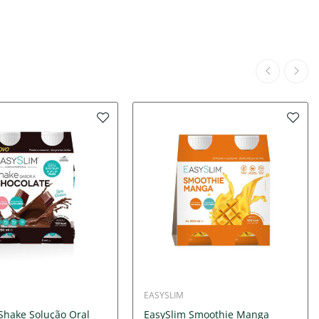
EASYSLIM
Shake Solução Oral
EasySlim Smoothie Manga