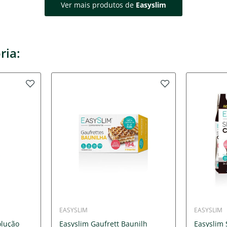
Ver mais produtos de
Easyslim
ria:
EASYSLIM
EASYSLIM
olução
Easyslim Gaufrett Baunilh
Easyslim 