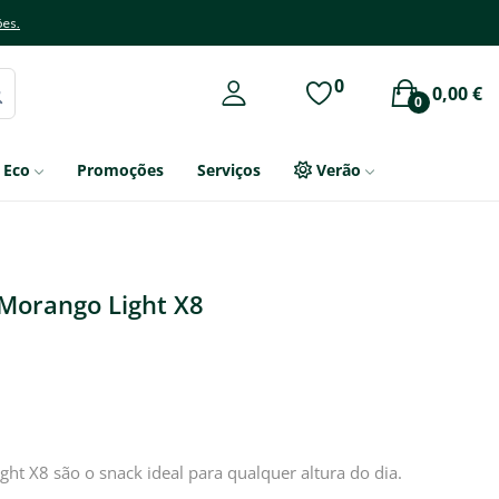
ões.
0
0,00 €
0
Eco
Promoções
Serviços
Verão
 Morango Light X8
ght X8 são o snack ideal para qualquer altura do dia.