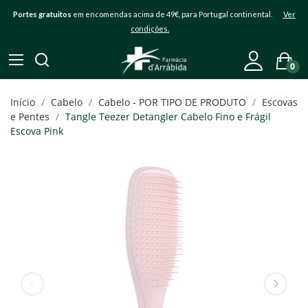
Portes gratuitos
em encomendas acima de 49€, para Portugal continental.
Ver
condições.
0
Início
Cabelo
Cabelo - POR TIPO DE PRODUTO
Escovas
e Pentes
Tangle Teezer Detangler Cabelo Fino e Frágil
Escova Pink