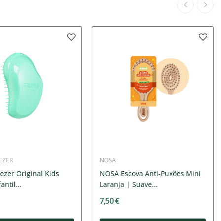
EZER
NOSA
ezer Original Kids
NOSA Escova Anti-Puxões Mini
antil...
Laranja | Suave...
7,50 €