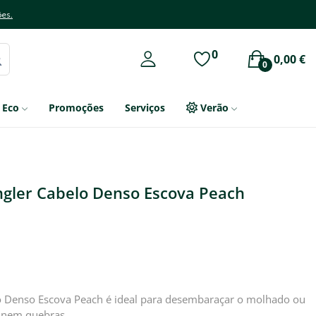
ões.
0
0,00 €
0
Eco
Promoções
Serviços
Verão
ngler Cabelo Denso Escova Peach
o Denso Escova Peach é ideal para desembaraçar o molhado ou
r nem quebras.