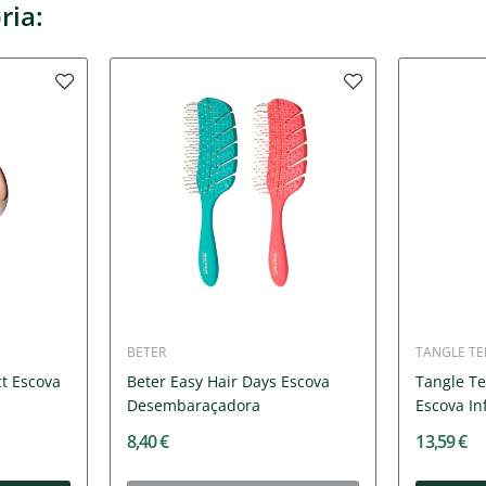
ria:
BETER
TANGLE TE
t Escova
Beter Easy Hair Days Escova
Tangle Te
Desembaraçadora
Escova Inf
8,40 €
13,59 €