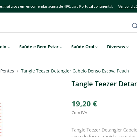
s gratuitos
em encomendas acima de 49€, para Portugal continental.
Ver condiç
elo
Saúde e Bem Estar
Saúde Oral
Diversos
 Pentes
Tangle Teezer Detangler Cabelo Denso Escova Peach
Tangle Teezer Deta
19,20 €
Com IVA
Tangle Teezer Detangler Cabel
seco de forma rápida, sem do