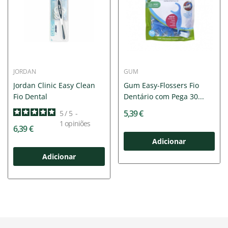
JORDAN
GUM
Jordan Clinic Easy Clean
Gum Easy-Flossers Fio
Fio Dental
Dentário com Pega 30...
5,39 €
5
/
5
-
1
opiniões
6,39 €
Adicionar
Adicionar