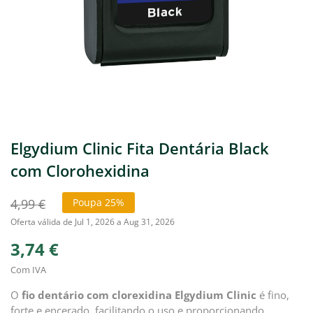
Elgydium Clinic Fita Dentária Black
com Clorohexidina
4,99 €
Poupa 25%
Oferta válida de Jul 1, 2026 a Aug 31, 2026
3,74 €
Com IVA
O
fio dentário com clorexidina Elgydium Clinic
é fino,
forte e encerado, facilitando o uso e proporcionando