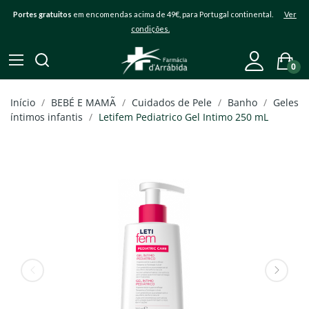
Portes gratuitos
em encomendas acima de 49€, para Portugal continental.
Ver
condições.
0
Início
BEBÉ E MAMÃ
Cuidados de Pele
Banho
Geles
íntimos infantis
Letifem Pediatrico Gel Intimo 250 mL