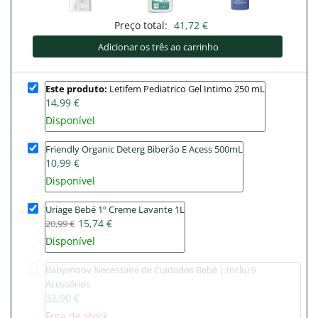
Preço total:
41,72 €
Adicionar os três ao carrinho
Este produto:
Letifem Pediatrico Gel Intimo 250 mL
14,99 €
Disponível
Friendly Organic Deterg Biberão E Acess 500mL
10,99 €
Disponível
Uriage Bebé 1º Creme Lavante 1L
15,74 €
20,99 €
Disponível
Babymoov Necessaire de Cuidados Bebé | Inclui 9
Acessórios
32,90 €
Fora de stock