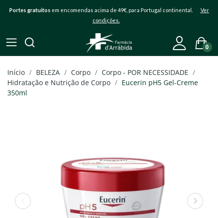
Portes gratuitos
em encomendas acima de 49€, para Portugal continental.
Ver
condições.
0
Início
BELEZA
Corpo
Corpo - POR NECESSIDADE
Hidratação e Nutrição de Corpo
Eucerin pH5 Gel-Creme
350ml