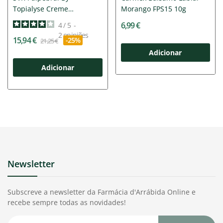
Topialyse Creme
Morango FPS15 10g
Pálpebras 15ml
6,99 €
4
/
5
-
2
opiniões
15,94 €
-25%
21,25 €
Adicionar
Adicionar
Newsletter
Subscreve a newsletter da Farmácia d'Arrábida Online e
recebe sempre todas as novidades!