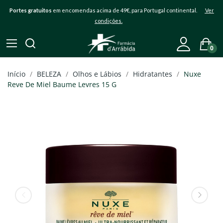
Portes gratuitos
em encomendas acima de 49€, para Portugal continental.
Ver
condições.
0
Início
BELEZA
Olhos e Lábios
Hidratantes
Nuxe
Reve De Miel Baume Levres 15 G