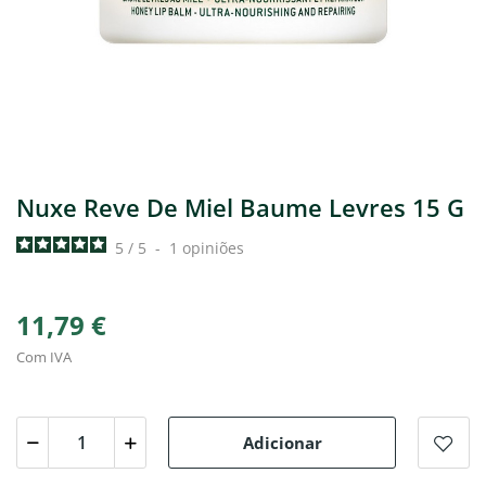
Nuxe Reve De Miel Baume Levres 15 G
5
/
5
-
1
opiniões
11,79 €
Com IVA
Adicionar