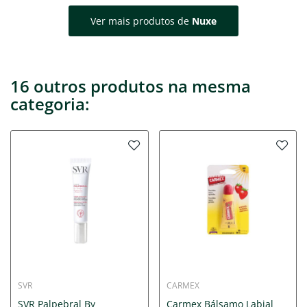
Ver mais produtos de
Nuxe
16 outros produtos na mesma
categoria:
SVR
CARMEX
SVR Palpebral By
Carmex Bálsamo Labial