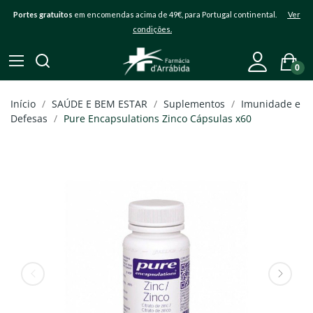
Portes gratuitos
em encomendas acima de 49€, para Portugal continental.
Ver
condições.
0
Início
SAÚDE E BEM ESTAR
Suplementos
Imunidade e
Defesas
Pure Encapsulations Zinco Cápsulas x60