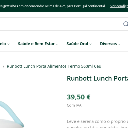
s gratuitos
em encomendas acima de 49€, para Portugal continental.
Ver condiç
elo
Saúde e Bem Estar
Saúde Oral
Diversos
s
Runbott Lunch Porta Alimentos Termo 560ml Céu
Runbott Lunch Port
39,50 €
Com IVA
Leve e serena como o próprio 
quentes ou frias por várias hor