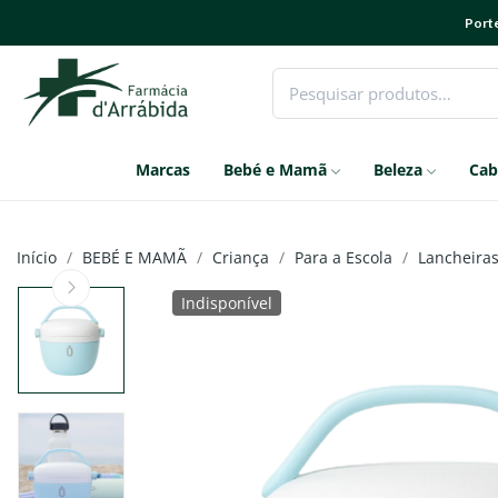
Porte
Marcas
Bebé e Mamã
Beleza
Cab
Início
BEBÉ E MAMÃ
Criança
Para a Escola
Lancheira
Indisponível