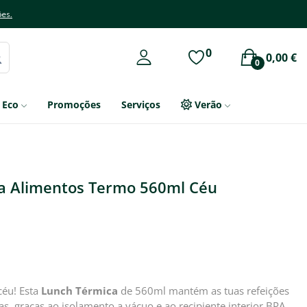
ões.
0
0,00 €
0
Eco
Promoções
Serviços
Verão
a Alimentos Termo 560ml Céu
céu! Esta
Lunch Térmica
de 560ml mantém as tuas refeições
as, graças ao isolamento a vácuo e ao recipiente interior BPA