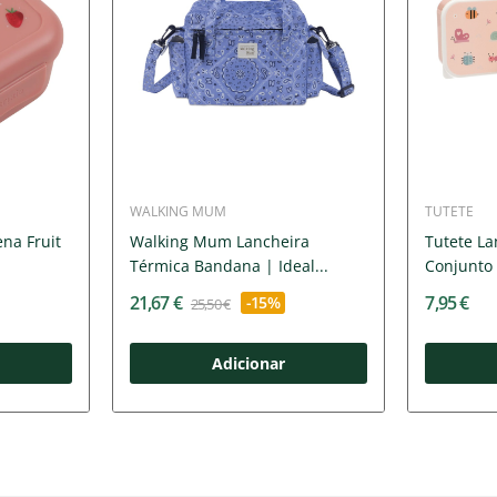
WALKING MUM
TUTETE
ena Fruit
Walking Mum Lancheira
Tutete La
Térmica Bandana | Ideal...
Conjunto
21,67 €
7,95 €
-15%
25,50 €
Adicionar