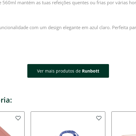
 560ml mantém as tuas refeições quentes ou frias por várias hora
ncionalidade com um design elegante em azul claro. Perfeita para
Ver mais produtos de
Runbott
ria: