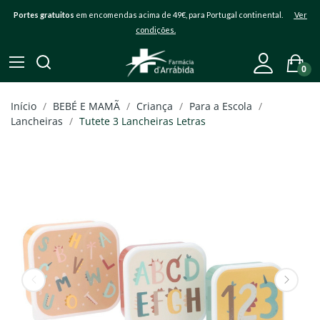
Portes gratuitos
em encomendas acima de 49€, para Portugal continental.
Ver
condições.
0
Início
BEBÉ E MAMÃ
Criança
Para a Escola
Lancheiras
Tutete 3 Lancheiras Letras