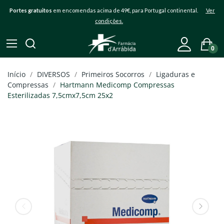
Portes gratuitos
em encomendas acima de 49€, para Portugal continental.
Ver
condições.
0
Início
DIVERSOS
Primeiros Socorros
Ligaduras e
Compressas
Hartmann Medicomp Compressas
Esterilizadas 7,5cmx7,5cm 25x2