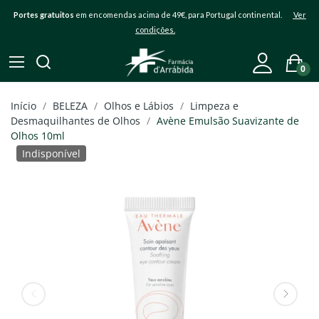
Portes gratuitos
em encomendas acima de 49€, para Portugal continental.
Ver
condições.
0
Início
BELEZA
Olhos e Lábios
Limpeza e
Desmaquilhantes de Olhos
Avène Emulsão Suavizante de
Olhos 10ml
Indisponível